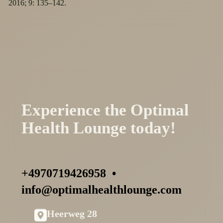
2016; 9: 135–142.
Experience the Optimal
Health Lounge today!
+4970719426958
•
info@optimalhealthlounge.com
Heerweg 28