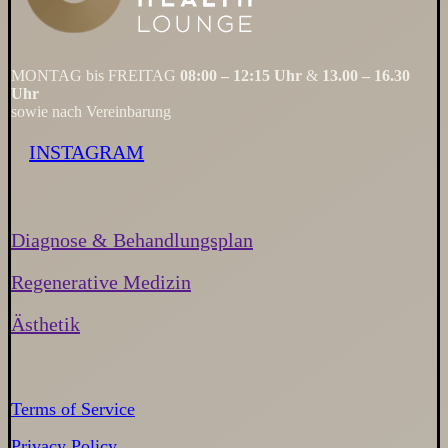
MONTAG bis FREITAG
08:00 – 12:15 Uhr
&
13.00 – 16.30
Uhr
sowie nach Vereinbarung
INSTAGRAM
Diagnose & Behandlungsplan
Regenerative Medizin
Ästhetik
Terms of Service
Privacy Policy